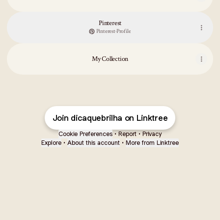
Pinterest
Pinterest
·
Profile
My Collection
Join dicaquebrilha on Linktree
Cookie Preferences
•
Report
•
Privacy
Explore
•
About this account
•
More from Linktree