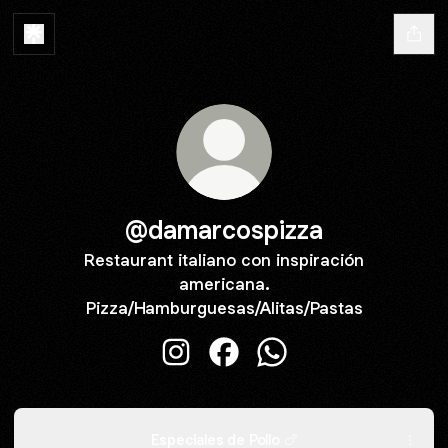
@damarcospizza
Restaurant italiano con inspiración
americana.
Pizza/Hamburguesas/Alitas/Pastas
@damarcospizza Instagram
@damarcospizza Facebook
@damarcospizza Wha
Especiales de Pollo 🍗