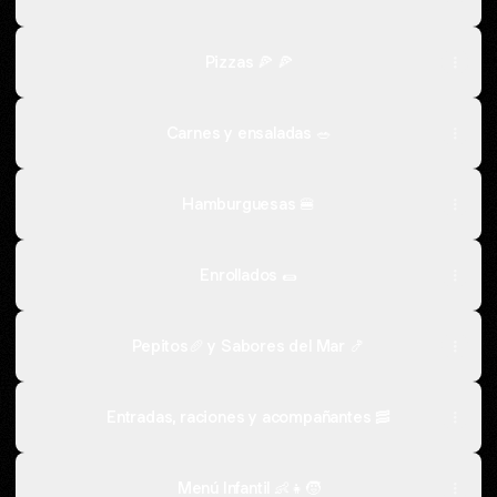
Pizzas 🍕 🍕
Carnes y ensaladas 🥗
Hamburguesas 🍔
Enrollados 🌯
Pepitos🥖 y Sabores del Mar 🍤
Entradas, raciones y acompañantes 🥓
Menú Infantil 👶👧🧒