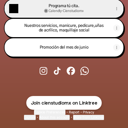
Programa tú cita.
Calendly
·
Cienstudiomx
Nuestros servicios, manicure, pedicure,uñas
de acrílico, maquillaje social
Promoción del mes de junio
@cienstudiomx Instagram
@cienstudiomx TikTok
@cienstudiomx Facebook
@cienstudiomx Wha
Join cienstudiomx on Linktree
Cookie Preferences
•
Report
•
Privacy
Explore
•
About this account
•
More from Linktree