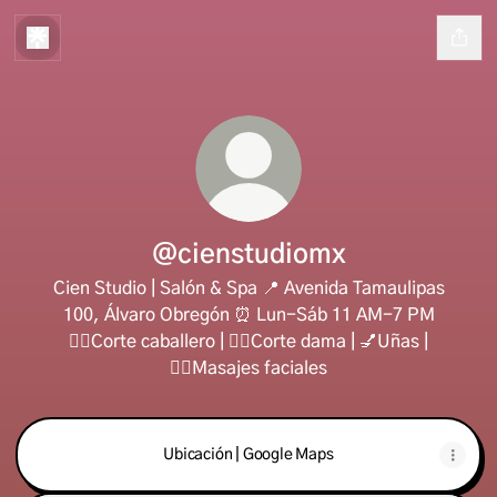
@cienstudiomx
Cien Studio | Salón & Spa 📍 Avenida Tamaulipas
100, Álvaro Obregón ⏰ Lun-Sáb 11 AM-7 PM
💇‍♂️Corte caballero | 💇‍♀️Corte dama | 💅Uñas |
💆‍♀️Masajes faciales
Ubicación | Google Maps