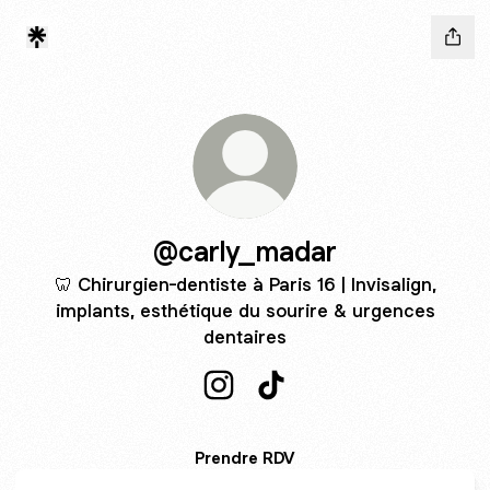
@carly_madar
🦷 Chirurgien-dentiste à Paris 16 | Invisalign,
implants, esthétique du sourire & urgences
dentaires
@carly_madar Instagram
@carly_madar TikTok
Prendre RDV