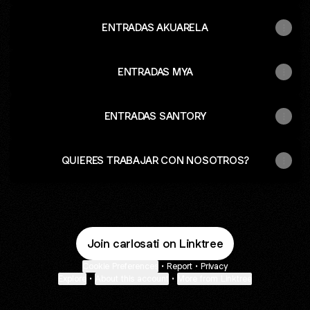
ENTRADAS AKUARELA
ENTRADAS MYA
ENTRADAS SANTORY
QUIERES TRABAJAR CON NOSOTROS?
Join carlosati on Linktree
Cookie Preferences
•
Report
•
Privacy
Explore
•
About this account
•
More from Linktree