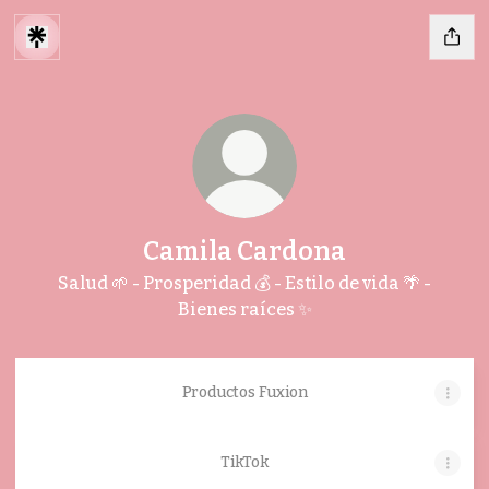
Camila Cardona
Salud 🌱 - Prosperidad 💰 - Estilo de vida 🌴 -
Bienes raíces ✨
Productos Fuxion
TikTok