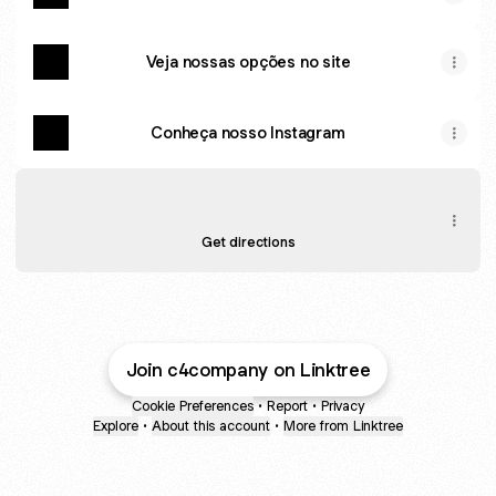
Veja nossas opções no site
Conheça nosso Instagram
Onde estamos
Onde estamos
R. José Florentino Júnior, 136 - Tambauzinho, João Pessoa
Get directions
Join c4company on Linktree
Cookie Preferences
•
Report
•
Privacy
Explore
•
About this account
•
More from Linktree