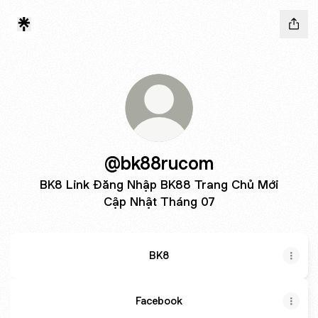
@bk88rucom
BK8 Link Đăng Nhập BK88 Trang Chủ Mới
Cập Nhật Tháng 07
BK8
Facebook