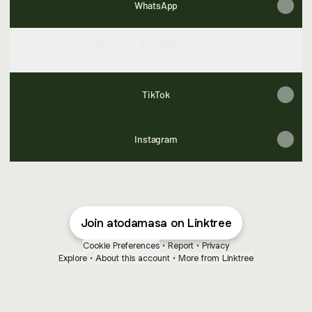
WhatsApp
Ubícanos: Av. 7 456, La Molina
Av. 7 456, La Molina
TikTok
Instagram
Join atodamasa on Linktree
Cookie Preferences
•
Report
•
Privacy
Explore
•
About this account
•
More from Linktree