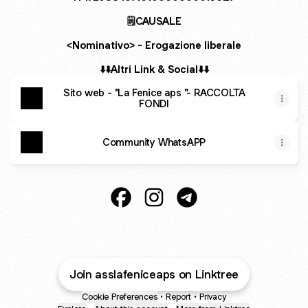
🗒️CAUSALE
<Nominativo> - Erogazione liberale
⬇️⬇️Altri Link & Social⬇️⬇️
Sito web - "La Fenice aps "- RACCOLTA
FONDI
Community WhatsAPP
@asslafeniceaps Facebook
@asslafeniceaps Instagram
@asslafeniceaps Tele
Join asslafeniceaps on Linktree
Cookie Preferences
•
Report
•
Privacy