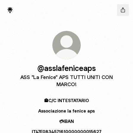
@asslafeniceaps
ASS "La Fenice" APS TUTTI UNITI CON
MARCO!
🏦C/C INTESTATARIO
Associazione la fenice aps
💳IBAN
IT47E0834571610000000015627