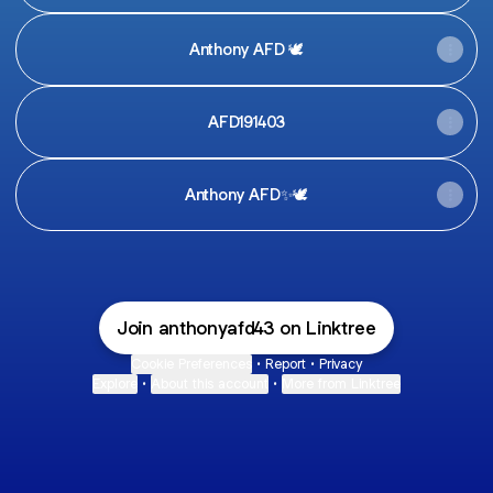
Anthony AFD 🕊️
AFD191403
Anthony AFD✨🕊️
Join anthonyafd43 on Linktree
Cookie Preferences
•
Report
•
Privacy
Explore
•
About this account
•
More from Linktree