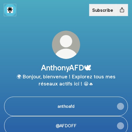
Subscribe
AnthonyAFD🕊️
🌍 Bonjour, bienvenue ! Explorez tous mes
réseaux actifs ici ! 😁🔥
anthoafd
@AFDOFF