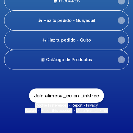
🏠 HOGARES
🛵 Haz tu pedido - Guayaquil
🛵 Haz tu pedido - Quito
📙 Catálogo de Productos
Join alimesa_ec on Linktree
Cookie Preferences
•
Report
•
Privacy
Explore
•
About this account
•
More from Linktree