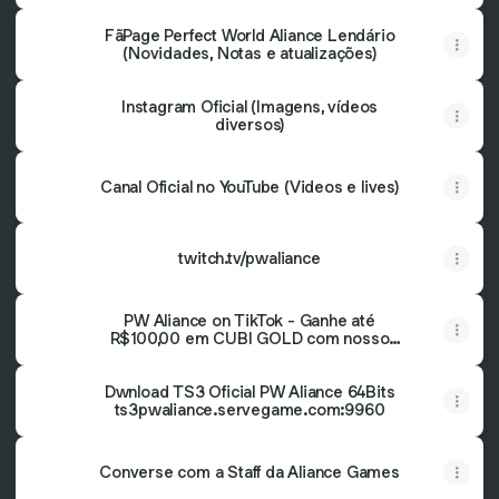
FãPage Perfect World Aliance Lendário
(Novidades, Notas e atualizações)
Instagram Oficial (Imagens, vídeos
diversos)
Canal Oficial no YouTube (Videos e lives)
twitch.tv/pwaliance
PW Aliance on TikTok - Ganhe até
R$100,00 em CUBI GOLD com nosso
código de indicação: 202474901 - Se
informe com o suporte para saber mais ;)
Dwnload TS3 Oficial PW Aliance 64Bits
ts3pwaliance.servegame.com:9960
Converse com a Staff da Aliance Games