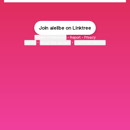
Join alelibe on Linktree
Cookie Preferences
•
Report
•
Privacy
Explore
•
About this account
•
More from Linktree