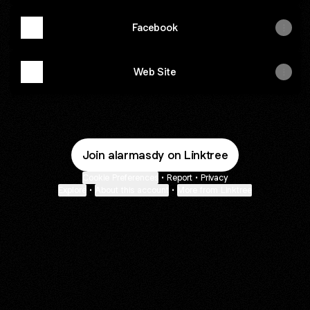
Facebook
Web Site
Join alarmasdy on Linktree
Cookie Preferences
•
Report
•
Privacy
Explore
•
About this account
•
More from Linktree