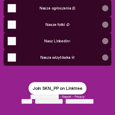
Nasze ogłoszenia 📰
Nasze fotki 🥀
Nasz Linkedin⚡
Nasza wizytówka 📇
Join SKN_PP on Linktree
Cookie Preferences
•
Report
•
Privacy
Explore
•
About this account
•
More from Linktree