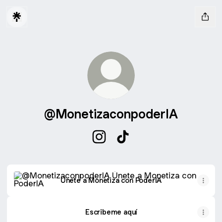
@MonetizaconpoderIA
@MonetizaconpoderIA Instagra
@MonetizaconpoderIA Ti
Únete a Monetiza con PoderIA
Únete a Monetiza con PoderIA
Escribeme aquí