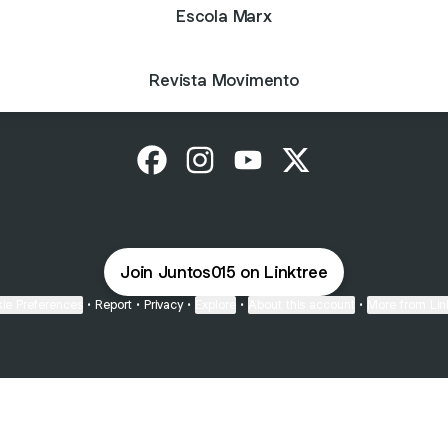
Escola Marx
Revista Movimento
JUNTOS! SOROCABA E REGIÃO Face
JUNTOS! SOROCABA E REGIÃO 
JUNTOS! SOROCABA E R
JUNTOS! SOROCAB
Join Juntos015 on Linktree
ie Preferences
•
Report
•
Privacy
•
Explore
•
About this account
•
More from Lin