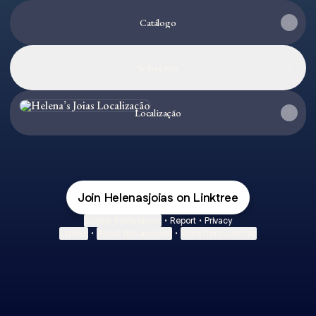
Catálogo
Sobre nós
Localização
Localização
Join Helenasjoias on Linktree
Cookie Preferences
•
Report
•
Privacy
Explore
•
About this account
•
More from Linktree