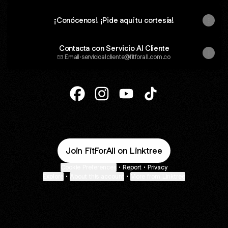
¡Conócenos! ¡Pide aquí tu cortesía!
Contacta con Servicio Al Cliente
Email
·
servicioalcliente@fitforall.com.co
@FitForAll Facebook
@FitForAll Instagram
@FitForAll YouTube
@FitForAll TikTok
Join FitForAll on Linktree
Cookie Preferences
•
Report
•
Privacy
Explore
•
About this account
•
More from Linktree