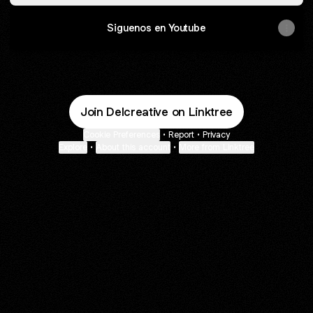
Siguenos en Youtube
Join Delcreative on Linktree
Cookie Preferences
•
Report
•
Privacy
Explore
•
About this account
•
More from Linktree