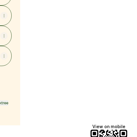
ktree
View on mobile