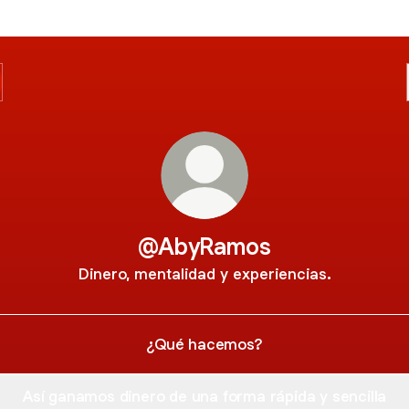
@AbyRamos
Dinero, mentalidad y experiencias.
¿Qué hacemos?
Así ganamos dinero de una forma rápida y sencilla