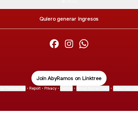
Vimeo
Quiero generar ingresos
@AbyRamos Facebook
@AbyRamos Instagram
@AbyRamos WhatsAp
Join AbyRamos on Linktree
ie Preferences
•
Report
•
Privacy
•
Explore
•
About this account
•
More from Lin