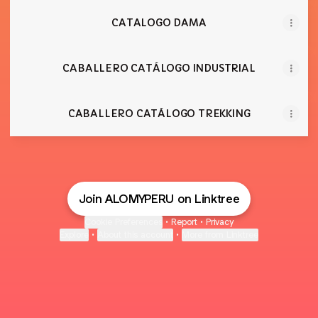
CATALOGO DAMA
CABALLERO CATÁLOGO INDUSTRIAL
CABALLERO CATÁLOGO TREKKING
Join ALOMYPERU on Linktree
Cookie Preferences
•
Report
•
Privacy
Explore
•
About this account
•
More from Linktree