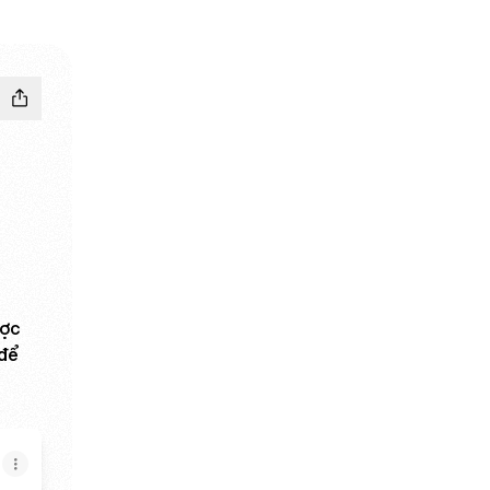
ược
 để