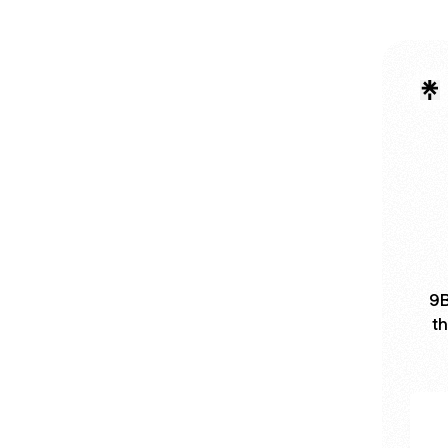
9B
th