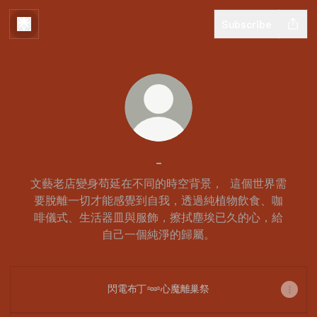
Subscribe
-
文藝老店變身苟延在不同的時空背景， 這個世界需
要脫離一切才能感覺到自我，透過純植物飲食、咖
啡儀式、生活器皿與服飾，擦拭塵埃已久的心，給
自己一個純淨的歸屬。
閃電布丁𖥶心魔離巢祭