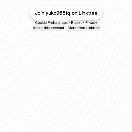
Join yuko968fq on Linktree
Cookie Preferences
•
Report
•
Privacy
About this account
•
More from Linktree