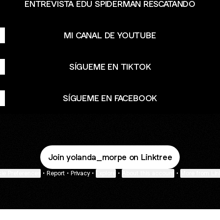
ENTREVISTA EDU SPIDERMAN RESCATANDO
MI CANAL DE YOUTUBE
SÍGUEME EN TIKTOK
SÍGUEME EN FACEBOOK
Join yolanda_morpe on Linktree
ie Preferences
•
Report
•
Privacy
•
Explore
•
About this account
•
More from Lin