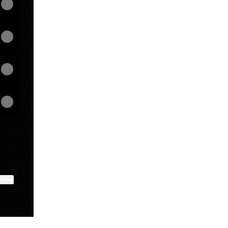
ktree
View on mobile