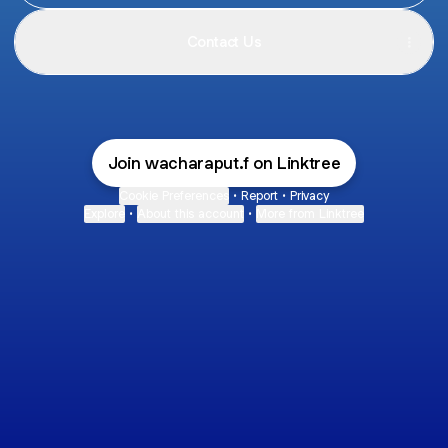
Contact Us
Join wacharaput.f on Linktree
Cookie Preferences
•
Report
•
Privacy
Explore
•
About this account
•
More from Linktree