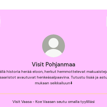
Visit Pohjanmaa
ällä historia herää eloon, herkut hemmottelevat makuaisteja
saaristot avautuvat henkeäsalpaavina. Tutustu lisää ja ast
mukaan seikkailuun⬇️
Visit Vaasa - Koe Vaasan seutu omalla tyylilläsi