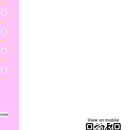
i
ktree
View on mobile