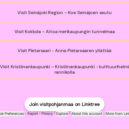
Visit Seinäjoki Region – Koe Seinäjoen seutu
Visit Kokkola – Aitoa merikaupungin tunnelmaa
Visit Pietarsaari - Anna Pietarsaaren yllättää
Visit Kristiinankaupunki – Kristiinankaupunki - kulttuurihelm
rannikolla
Join visitpohjanmaa on Linktree
ie Preferences
•
Report
•
Privacy
•
Explore
•
About this account
•
More from Lin