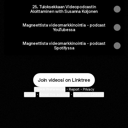
25. Tuloksekkaan Videopodcastin
Aloittaminen with Susanna Koljonen
Magneettista videomarkkinointia - podcast
YouTubessa
Magneettista videomarkkinointia - podcast
Spotifyssa
Join videosi on Linktree
Cookie Preferences
•
Report
•
Privacy
Explore
•
About this account
•
More from Linktree