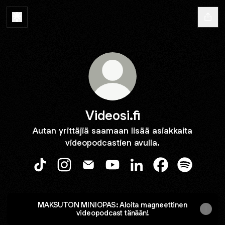
Videosi.fi
Autan yrittäjiä saamaan lisää asiakkaita
videopodcastien avulla.
Videosi.fi TikTok
Videosi.fi Instagram
Videosi.fi Email
Videosi.fi YouTube
Videosi.fi LinkedIn
Videosi.fi Faceb
Videosi.fi 
MAKSUTON MINIOPAS: Aloita magneettinen
videopodcast tänään!