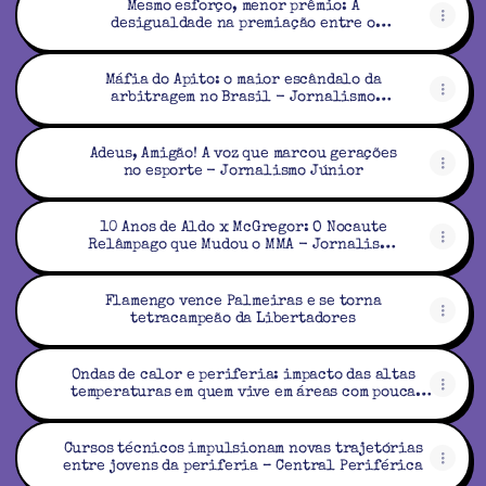
Mesmo esforço, menor prêmio: A
desigualdade na premiação entre o
futebol masculino e feminino na Copa do
Brasil - Jornalismo Júnior
Máfia do Apito: o maior escândalo da
arbitragem no Brasil - Jornalismo
Júnior
Adeus, Amigão! A voz que marcou gerações
no esporte - Jornalismo Júnior
10 Anos de Aldo x McGregor: O Nocaute
Relâmpago que Mudou o MMA - Jornalismo
Júnior
Flamengo vence Palmeiras e se torna
tetracampeão da Libertadores
Ondas de calor e periferia: impacto das altas
temperaturas em quem vive em áreas com pouca
arborização e casas precárias – Central
Periférica
Cursos técnicos impulsionam novas trajetórias
entre jovens da periferia – Central Periférica