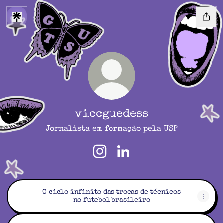
viccguedess
Jornalista em formação pela USP
viccguedess Instagram
viccguedess LinkedIn
O ciclo infinito das trocas de técnicos
no futebol brasileiro