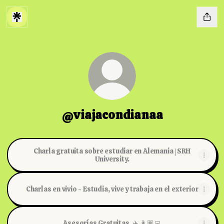
@viajacondianaa
Charla gratuita sobre estudiar en Alemania | SRH
University.
Charlas en vivio - Estudia, vive y trabaja en el exterior
Asesorías Gratuitas. ✈️ 👩🏽‍💻