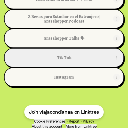
3 Becas para Estudiar en el Extranjero |
Grasshopper Podcast
Grasshopper Talks 🗣️
Tik Tok
Instagram
Join viajacondianaa on Linktree
Cookie Preferences
•
Report
•
Privacy
About this account
•
More from Linktree