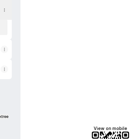
ktree
View on mobile