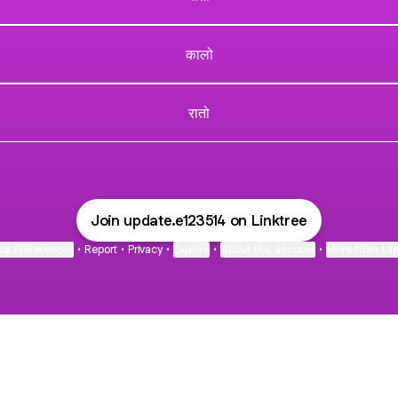
कालो
रातो
Join update.e123514 on Linktree
ie Preferences
•
Report
•
Privacy
•
Explore
•
About this account
•
More from Lin