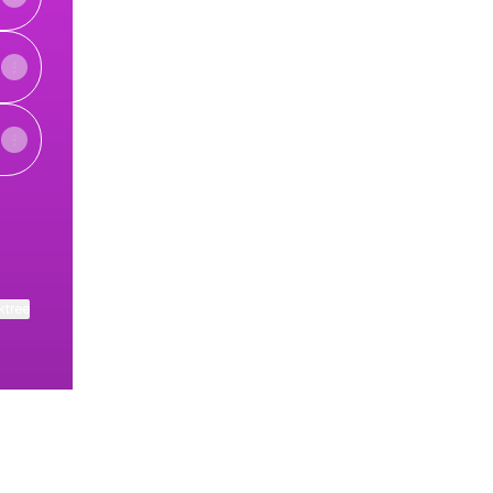
ktree
View on mobile