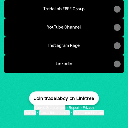
TradeLab FREE Group
YouTube Channel
YouTube Channel
Instagram Page
LinkedIn
Join tradelabcy on Linktree
Cookie Preferences
•
Report
•
Privacy
Explore
•
About this account
•
More from Linktree