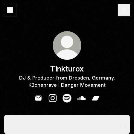
Tinkturox
DJ & Producer from Dresden, Germany.
Küchenrave | Danger Movement
Tinkturox Email
Tinkturox Instagram
Tinkturox Spotify
Tinkturox SoundCloud
Tinkturox Band
Viel Spaß mit meinem neuesten Set 🙌
Viel Spaß mit meinem neuesten Set 🙌