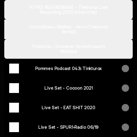
10 YRS KÜCHENRAVE - Tinkturox Live
Recording 2025 (Vinyl Only)
DistrictBass: Wolfkid - Aero (Tinkturox
Remix)
Tinkturox - Dresdner Verkehrsparty
Mixtape
Pommes Podcast 043: Tinkturox
Live Set - Cocoon 2021
Live Set - EAT SHIT 2020
Live Set - SPUR1-Radio 06/19