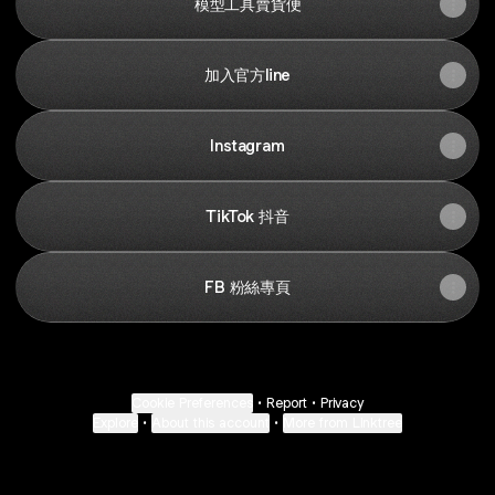
模型工具賣貨便
加入官方line
Instagram
TikTok 抖音
FB 粉絲專頁
Cookie Preferences
•
Report
•
Privacy
Explore
•
About this account
•
More from Linktree