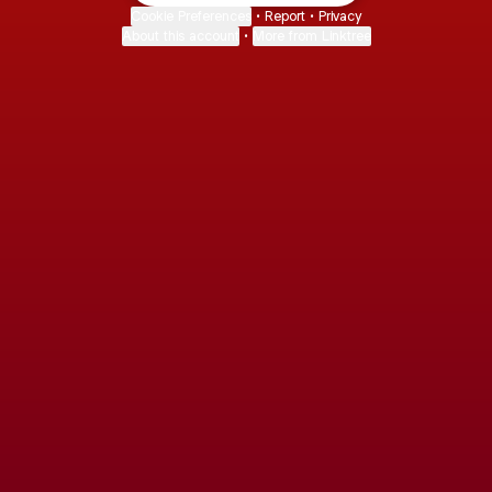
Cookie Preferences
•
Report
•
Privacy
About this account
•
More from Linktree