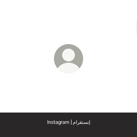
Economic
waiti economic platform specialized in following up on financ
markets
Instagram | إنستقرام