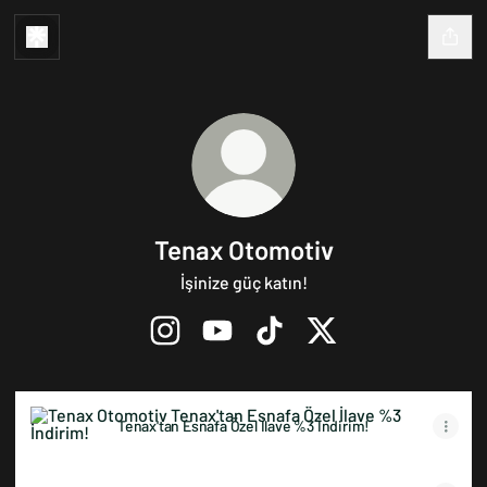
Tenax Otomotiv
İşinize güç katın!
Tenax Otomotiv Instagram
Tenax Otomotiv YouTube
Tenax Otomotiv TikTok
Tenax Otomotiv X
Tenax'tan Esnafa Özel İlave %3 İndirim!
Tenax'tan Esnafa Özel İlave %3 İndirim!