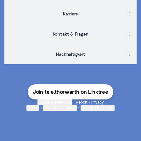
Karriere
Kontakt & Fragen
Nachhaltigkeit
Join tele.thorwarth on Linktree
Cookie Preferences
•
Report
•
Privacy
Explore
•
About this account
•
More from Linktree