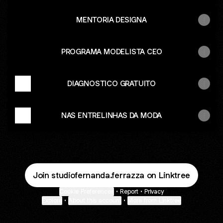
MENTORIA DESIGNA
PROGRAMA MODELISTA CEO
DIAGNOSTICO GRATUITO
NAS ENTRELINHAS DA MODA
Join studiofernanda.ferrazza on Linktree
Cookie Preferences
•
Report
•
Privacy
Explore
•
About this account
•
More from Linktree