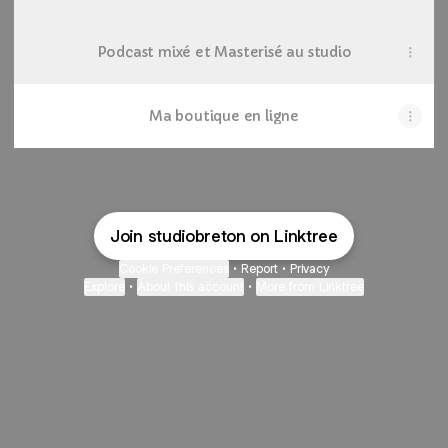
Podcast mixé et Masterisé au studio
Ma boutique en ligne
Join studiobreton on Linktree
Cookie Preferences
•
Report
•
Privacy
Explore
•
About this account
•
More from Linktree