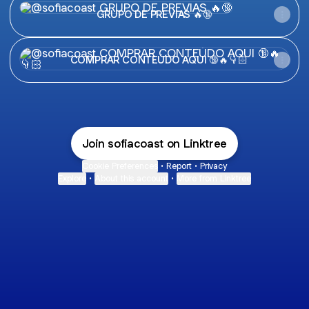
GRUPO DE PREVIAS 🔥🔞
COMPRAR CONTEÚDO AQUI 🔞🔥👇🏻
COMPRAR CONTEÚDO AQUI 🔞🔥👇🏻
Join sofiacoast on Linktree
Cookie Preferences
•
Report
•
Privacy
Explore
•
About this account
•
More from Linktree