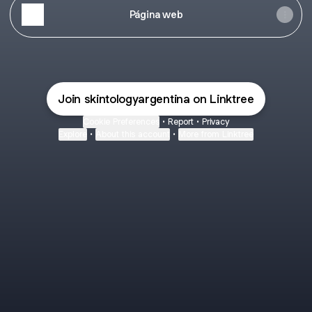
Página web
Join skintologyargentina on Linktree
Cookie Preferences
•
Report
•
Privacy
Explore
•
About this account
•
More from Linktree