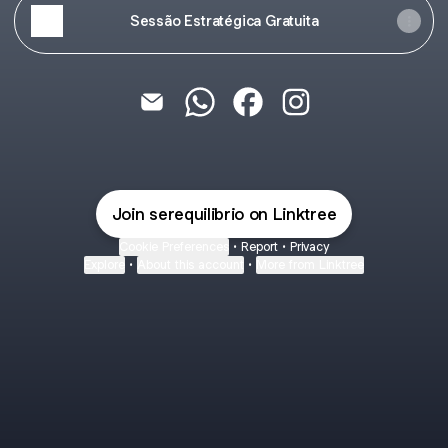
Sessão Estratégica Gratuita
@serequilibrio Email
@serequilibrio WhatsApp
@serequilibrio Facebook
@serequilibrio Inst
Join serequilibrio on Linktree
Cookie Preferences
•
Report
•
Privacy
Explore
•
About this account
•
More from Linktree