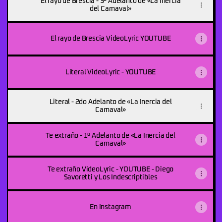
El rayo de Brescia - 3º Adelanto de «La Inercia
del Carnaval»
El rayo de Brescia VideoLyric YOUTUBE
Literal VideoLyric - YOUTUBE
Literal - 2do Adelanto de «La Inercia del
Carnaval»
Te extraño - 1º Adelanto de «La Inercia del
Carnaval»
Te extraño VideoLyric - YOUTUBE - Diego
Savoretti y Los Indescriptibles
En Instagram