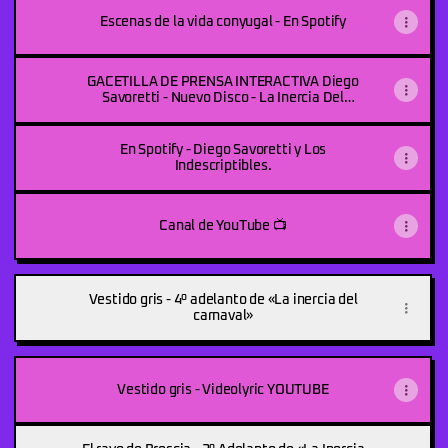
Escenas de la vida conyugal - En Spotify
GACETILLA DE PRENSA INTERACTIVA Diego
Savoretti - Nuevo Disco - La Inercia Del
Carnaval
En Spotify - Diego Savoretti y Los
Indescriptibles.
Canal de YouTube 📺
Vestido gris - 4º adelanto de «La inercia del
carnaval»
Vestido gris - Videolyric YOUTUBE