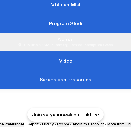
Visi dan Misi
Program Studi
Alamat
Jl. Malino No.KM. 7, Romang Lompoa, Kabupaten Gowa
Video
Sarana dan Prasarana
Join satyanurwali on Linktree
ie Preferences
•
Report
•
Privacy
•
Explore
•
About this account
•
More from Lin