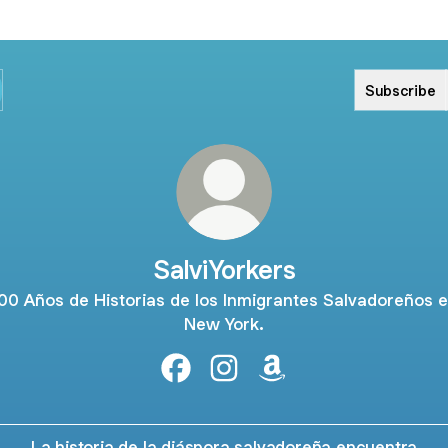
Subscribe
SalviYorkers
00 Años de Historias de los Inmigrantes Salvadoreños 
New York.
SalviYorkers Facebook
SalviYorkers Instagram
SalviYorkers Amazon
La historia de la diáspora salvadoreña encuentra