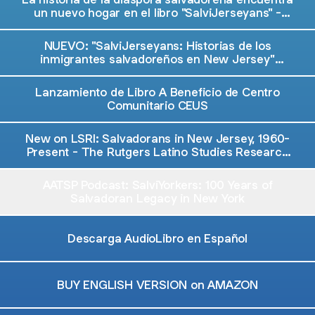
un nuevo hogar en el libro "SalviJerseyans" -
Noticias de El Salvador
NUEVO: "SalviJerseyans: Historias de los
inmigrantes salvadoreños en New Jersey"
(Spanish Edition)
Lanzamiento de Libro A Beneficio de Centro
Comunitario CEUS
New on LSRI: Salvadorans in New Jersey, 1960-
Present - The Rutgers Latino Studies Research
Initiative
AATSP Podcast: SalviYorkers: 100 Years of
Salvadoran Legacy in New York
Descarga AudioLibro en Español
BUY ENGLISH VERSION on AMAZON